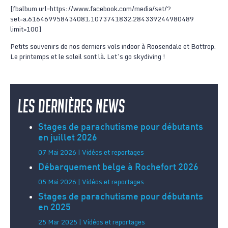
[fbalbum url=https://www.facebook.com/media/set/?
set=a.616469958434081.1073741832.284339244980489
limit=100]
Petits souvenirs de nos derniers vols indoor à Roosendale et Bottrop.
Le printemps et le soleil sont là. Let’s go skydiving !
Les dernières news
Stages de parachutisme pour débutants
en juillet 2026
07 Mai 2026 | Vidéos et reportages
Débarquement belge à Rochefort 2026
05 Mai 2026 | Vidéos et reportages
Stages de parachutisme pour débutants
en 2025
25 Mar 2025 | Vidéos et reportages