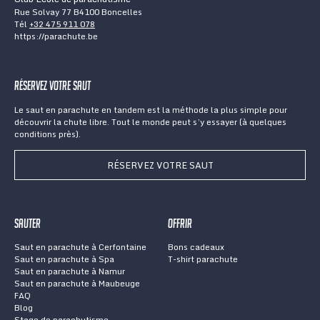
Rue Solvay 77 B4100 Boncelles
Tél
+32 475 911 078
https://parachute.be
Réservez votre saut
Le saut en parachute en tandem est la méthode la plus simple pour
découvrir la chute libre. Tout le monde peut s’y essayer (à quelques
conditions près).
RÉSERVEZ VOTRE SAUT
Sauter
Offrir
Saut en parachute à Cerfontaine
Bons cadeaux
Saut en parachute à Spa
T-shirt parachute
Saut en parachute à Namur
Saut en parachute à Maubeuge
FAQ
Blog
Stage de parachutisme