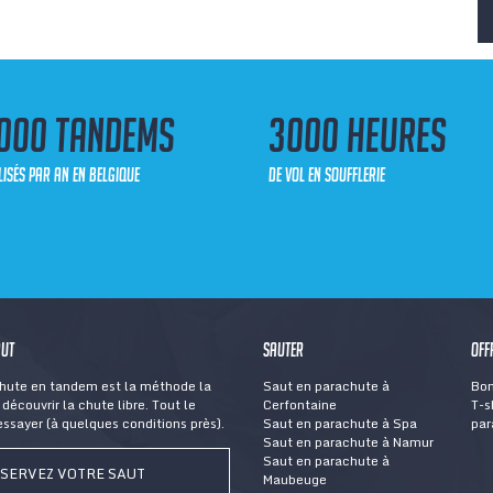
000 tandems
3000 heures
lisés par an en Belgique
de vol en soufflerie
aut
Sauter
Off
chute en tandem est la méthode la
Saut en parachute à
Bon
découvrir la chute libre. Tout le
Cerfontaine
T-s
ssayer (à quelques conditions près).
Saut en parachute à Spa
par
Saut en parachute à Namur
Saut en parachute à
SERVEZ VOTRE SAUT
Maubeuge