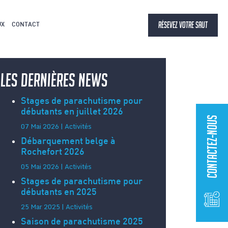
RÉSEVEZ VOTRE SAUT
UX
CONTACT
Les dernières news
Stages de parachutisme pour
débutants en juillet 2026
Contactez-nous
07 Mai 2026 | Activités
Débarquement belge à
Rochefort 2026
05 Mai 2026 | Activités
Stages de parachutisme pour
débutants en 2025
25 Mar 2025 | Activités
Saison de parachutisme 2025