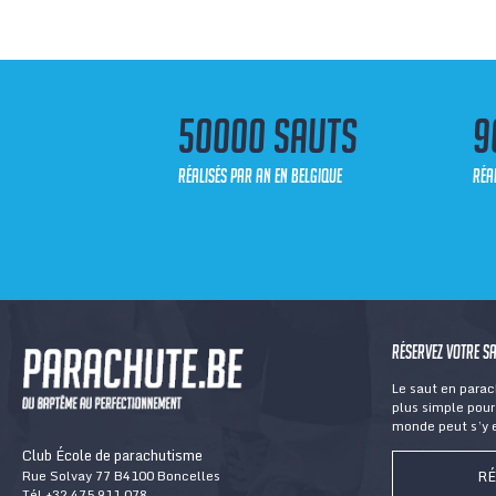
50000 sauts
9
réalisés par an en Belgique
réa
Réservez votre s
Le saut en para
plus simple pour 
monde peut s’y e
Club École de parachutisme
RÉ
Rue Solvay 77 B4100 Boncelles
Tél
+32 475 911 078