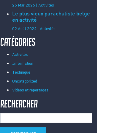
25 Mar 2025 | Activités
Le plus vieux parachutiste belge
en activité
02 Août 2024 | Activités
Catégories
Activités
Information
Technique
Uncategorized
Vidéos et reportages
Rechercher
Rechercher :