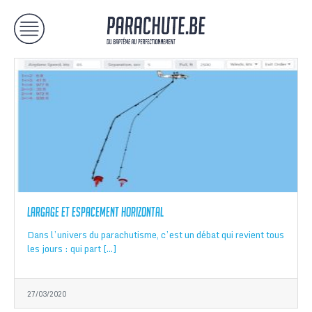
Largage et espacement horizontal
Dans l’univers du parachutisme, c’est un débat qui revient tous
les jours : qui part […]
27/03/2020